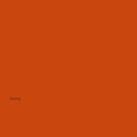
Racing